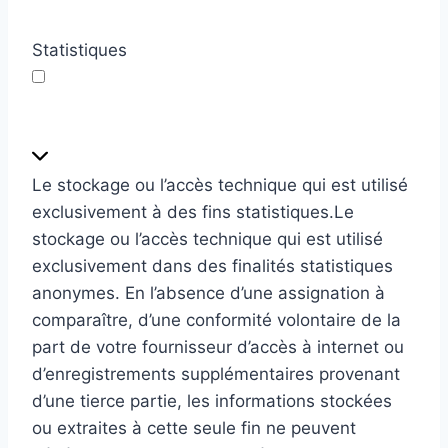
n
c
Statistiques
e
s
S
t
a
Le stockage ou l’accès technique qui est utilisé
t
exclusivement à des fins statistiques.
Le
i
stockage ou l’accès technique qui est utilisé
s
exclusivement dans des finalités statistiques
t
anonymes. En l’absence d’une assignation à
i
comparaître, d’une conformité volontaire de la
q
part de votre fournisseur d’accès à internet ou
u
d’enregistrements supplémentaires provenant
e
d’une tierce partie, les informations stockées
s
ou extraites à cette seule fin ne peuvent