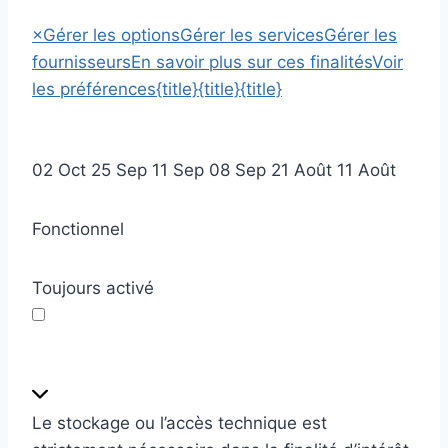
×
Gérer les options
Gérer les services
Gérer les
fournisseurs
En savoir plus sur ces finalités
Voir
les préférences
{title}
{title}
{title}
02
Oct
25
Sep
11
Sep
08
Sep
21
Août
11
Août
Fonctionnel
Toujours activé
F
o
n
Le stockage ou l’accès technique est