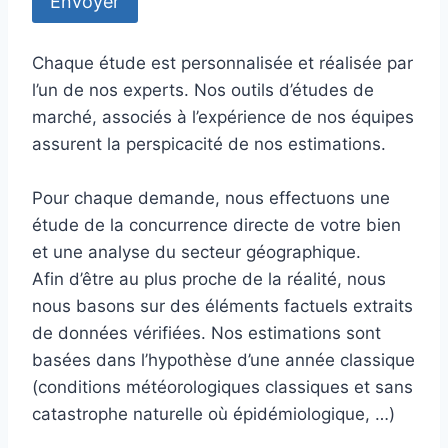
e
n
r
i
a
m
n
e
i
e
g
a
Chaque étude est personnalisée et réalisée par
é
u
e
x
l’un de nos experts. Nos outils d’études de
t
r
marché, associés à l’expérience de nos équipes
é
i
assurent la perspicacité de nos estimations.
e
Pour chaque demande, nous effectuons une
étude de la concurrence directe de votre bien
et une analyse du secteur géographique.
Afin d’être au plus proche de la réalité, nous
nous basons sur des éléments factuels extraits
de données vérifiées. Nos estimations sont
basées dans l’hypothèse d’une année classique
(conditions météorologiques classiques et sans
catastrophe naturelle où épidémiologique, …)