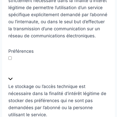
c
strictement nécessaire dans la finalité d’intérêt
t
légitime de permettre l’utilisation d’un service
i
spécifique explicitement demandé par l’abonné
o
ou l’internaute, ou dans le seul but d’effectuer
n
la transmission d’une communication sur un
n
réseau de communications électroniques.
e
l
Préférences
P
r
é
Le stockage ou l’accès technique est
f
nécessaire dans la finalité d’intérêt légitime de
é
stocker des préférences qui ne sont pas
r
demandées par l’abonné ou la personne
e
utilisant le service.